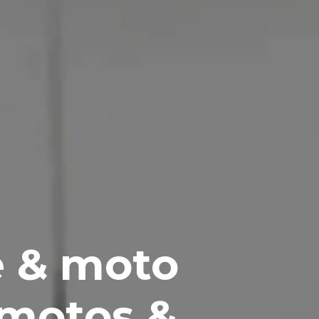
e & moto
 motos &