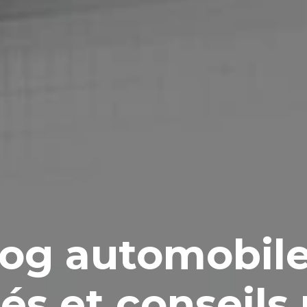
log automobil
tés et conseils